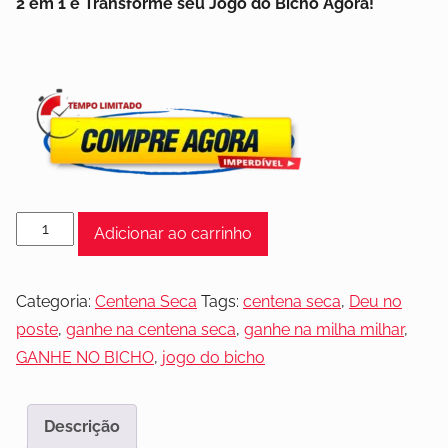
2 em 1 e Transforme seu Jogo do Bicho Agora!
Adicionar ao carrinho
Categoria:
Centena Seca
Tags:
centena seca
,
Deu no
poste
,
ganhe na centena seca
,
ganhe na milha milhar
,
GANHE NO BICHO
,
jogo do bicho
Descrição