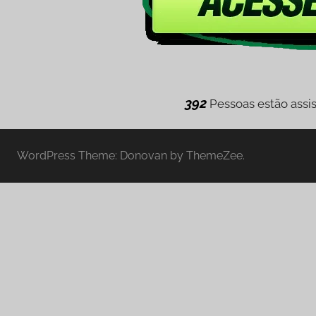
392
Pessoas estão assis
WordPress Theme: Donovan by ThemeZee.