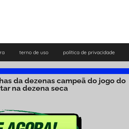
ra
terno de uso
política de privacidade
lhas da dezenas campeã do jogo do
rtar na dezena seca