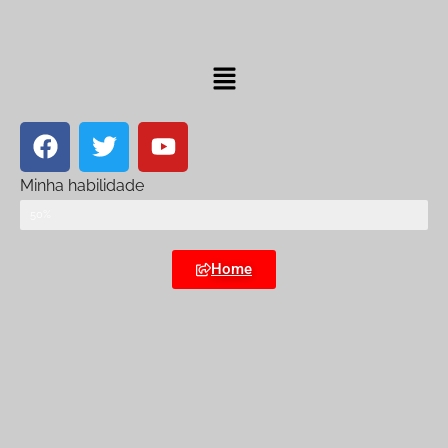
Minha habilidade
Web Designer
50%
Home