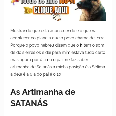
e
2
0
2
3
Mostrando que está acontecendo e o que vai
acontecer no planeta que o povo chama de terra
Porque o povo hebreu dizem que o
h
tem o som
de dois erres ok e daí para mim estava tudo certo
mas agora por último o pai me faz saber
artimanha de Satanás a minha posição é a Sétima
a dele é a 6 a do pai é o 10
As Artimanha de
SATANÁS