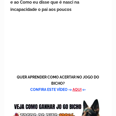
e ao Como eu disse que é nasci na
a
d
incapacidade o pai aos poucos
o
e
m
1
6
d
e
o
u
t
QUER APRENDER COMO ACERTAR NO JOGO DO
u
BICHO?
CONFIRA ESTE VÍDEO
=>
AQUI
<=
b
r
o
d