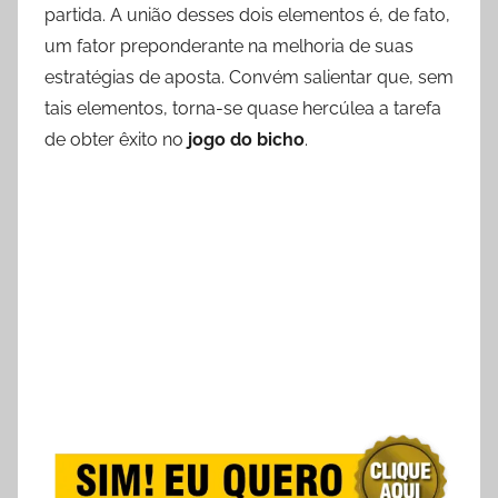
d
partida. A união desses dois elementos é, de fato,
o
um fator preponderante na melhoria de suas
e
estratégias de aposta. Convém salientar que, sem
m
tais elementos, torna-se quase hercúlea a tarefa
2
de obter êxito no
jogo do bicho
.
6
d
e
o
u
t
u
b
r
o
d
e
2