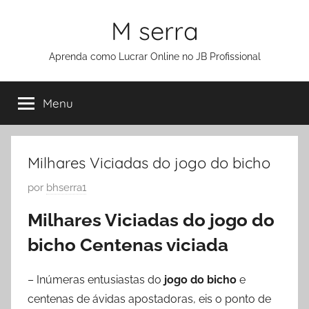
M serra
Aprenda como Lucrar Online no JB Profissional
Menu
Milhares Viciadas do jogo do bicho
P
por
bhserra1
u
Milhares Viciadas do jogo do
b
bicho Centenas viciada
l
i
c
– Inúmeras entusiastas do
jogo do bicho
e
a
centenas de ávidas apostadoras, eis o ponto de