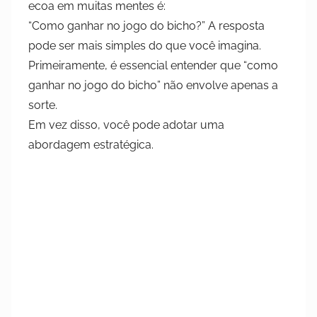
ecoa em muitas mentes é:
a
d
“Como ganhar no jogo do bicho?” A resposta
o
pode ser mais simples do que você imagina.
e
Primeiramente, é essencial entender que “como
m
ganhar no jogo do bicho” não envolve apenas a
8
sorte.
d
Em vez disso, você pode adotar uma
e
abordagem estratégica.
o
u
t
u
b
r
o
d
e