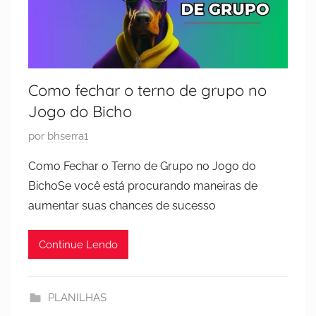
Como fechar o terno de grupo no
Jogo do Bicho
P
por
bhserra1
u
Como Fechar o Terno de Grupo no Jogo do
b
BichoSe você está procurando maneiras de
l
aumentar suas chances de sucesso
i
c
Continue Lendo
a
d
o
PLANILHAS
e