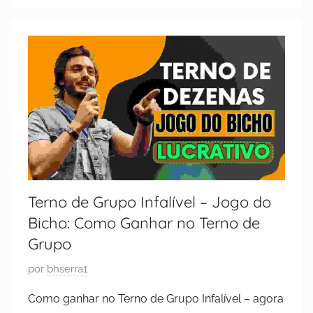
m
2
9
d
e
o
u
t
u
b
r
Terno de Grupo Infalível – Jogo do
o
Bicho: Como Ganhar no Terno de
d
e
Grupo
2
P
por
bhserra1
0
u
2
Como ganhar no Terno de Grupo Infalível – agora
b
3