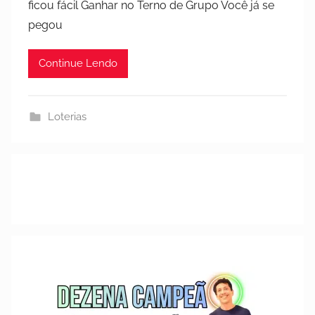
ficou fácil Ganhar no Terno de Grupo Você já se
l
pegou
i
c
Continue Lendo
a
d
o
Loterias
e
m
8
d
e
o
u
t
u
b
r