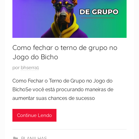
Como fechar o terno de grupo no
Jogo do Bicho
P
por
bhserra1
u
Como Fechar o Terno de Grupo no Jogo do
b
BichoSe você está procurando maneiras de
l
aumentar suas chances de sucesso
i
c
Continue Lendo
a
d
o
PLANILHAS