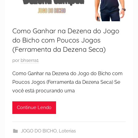
Como Ganhar na Dezena do Jogo
do Bicho com Poucos Jogos
(Ferramenta da Dezena Seca)
P
por
bhserra1
u
Como Ganhar na Dezena do Jogo do Bicho com
b
Poucos Jogos (Ferramenta da Dezena Seca) Se
l
você está procurando uma
i
c
Continue Lendo
a
d
o
JOGO DO BICHO
,
Loterias
e