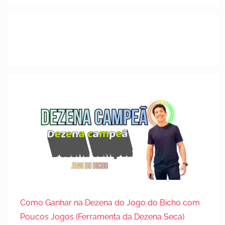
m
1
5
d
e
m
a
r
ç
o
d
e
2
0
2
6
Como Ganhar na Dezena do Jogo do Bicho com
Poucos Jogos (Ferramenta da Dezena Seca)