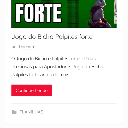
Jogo do Bicho Palpites forte
P
por
bhserra1
u
O Jogo do Bicho e Palpites forte e Dicas
b
Preciosas para Apostadores Jogo do Bicho
l
Palpites forte antes de mais
i
c
Continue Lendo
a
d
o
PLANILHAS
e
m