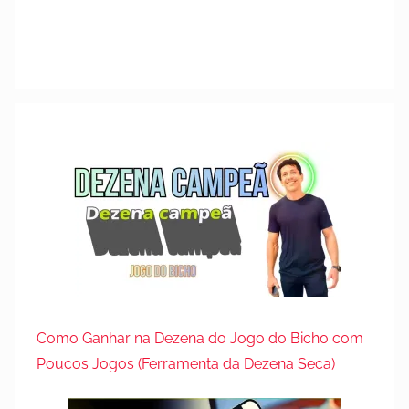
2
6
d
e
o
u
t
u
b
r
o
d
e
2
0
Como Ganhar na Dezena do Jogo do Bicho com
2
Poucos Jogos (Ferramenta da Dezena Seca)
3