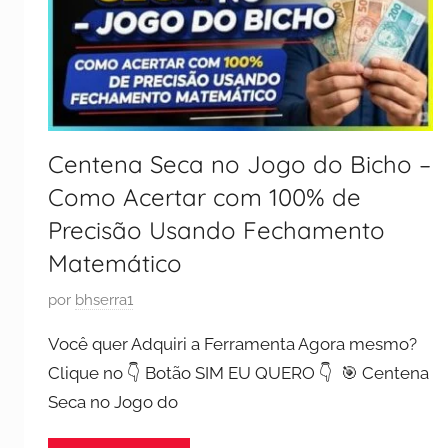
Centena Seca no Jogo do Bicho –
Como Acertar com 100% de
Precisão Usando Fechamento
Matemático
P
por
bhserra1
u
Você quer Adquiri a Ferramenta Agora mesmo?
b
Clique no 👇 Botão SIM EU QUERO 👇 🎯 Centena
l
Seca no Jogo do
i
c