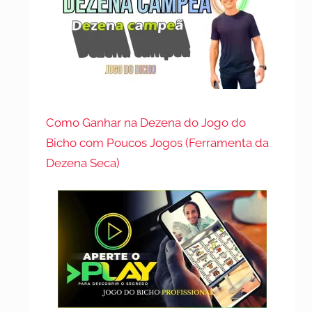
Como Ganhar na Dezena do Jogo do
Bicho com Poucos Jogos (Ferramenta da
Dezena Seca)