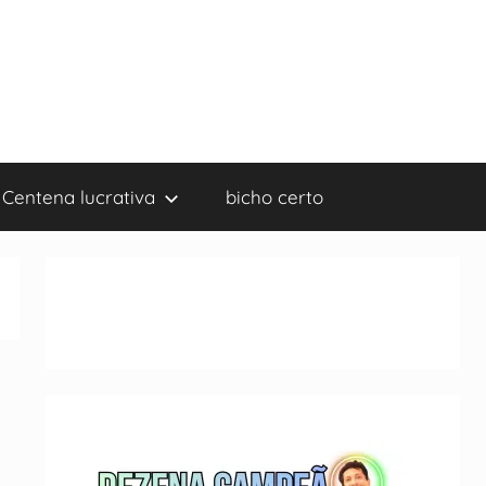
Centena lucrativa
bicho certo