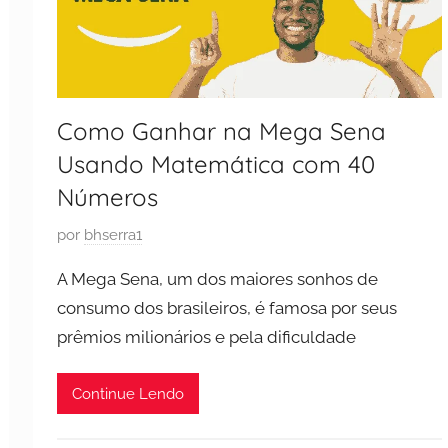
Como Ganhar na Mega Sena
Usando Matemática com 40
Números
P
por
bhserra1
u
A Mega Sena, um dos maiores sonhos de
b
consumo dos brasileiros, é famosa por seus
l
prêmios milionários e pela dificuldade
i
c
a
Continue Lendo
d
o