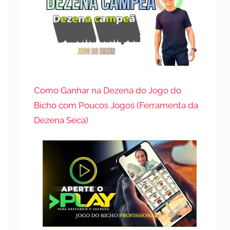
Como Ganhar na Dezena do Jogo do
Bicho com Poucos Jogos (Ferramenta da
Dezena Seca)