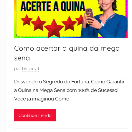
Como acertar a quina da mega
sena
P
por
bhserra1
u
Desvende o Segredo da Fortuna: Como Garantir
b
a Quina na Mega Sena com 100% de Sucesso!
l
Você já imaginou Como
i
c
a
Continue Lendo
d
o