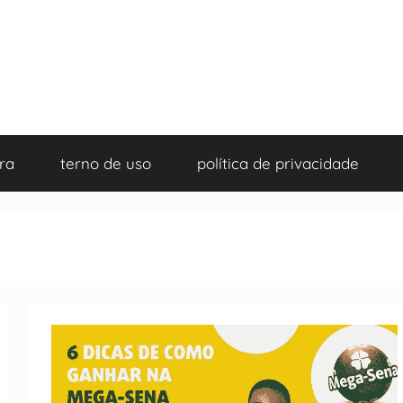
ra
terno de uso
política de privacidade