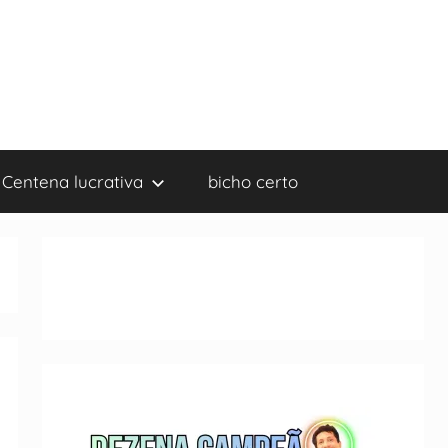
Centena lucrativa
bicho certo