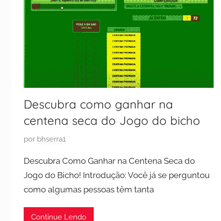
Descubra como ganhar na
centena seca do Jogo do bicho
P
por
bhserra1
u
Descubra Como Ganhar na Centena Seca do
b
Jogo do Bicho! Introdução: Você já se perguntou
l
como algumas pessoas têm tanta
i
c
a
Continue Lendo