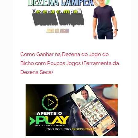
Como Ganhar na Dezena do Jogo do
Bicho com Poucos Jogos (Ferramenta da
Dezena Seca)