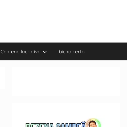
Centena lucrativa
bicho certo