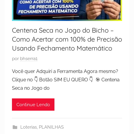
Centena Seca no Jogo do Bicho –
Como Acertar com 100% de Precisão
Usando Fechamento Matemático
P
por
bhserra1
u
Você quer Adquiri a Ferramenta Agora mesmo?
b
Clique no 👇 Botão SIM EU QUERO 👇 🎯 Centena
l
Seca no Jogo do
i
c
Continue Lendo
a
d
o
Loterias
,
PLANILHAS
e