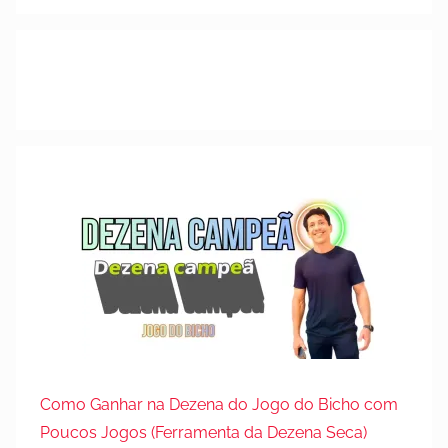
m
3
1
d
e
j
u
l
h
o
d
e
2
0
2
5
Como Ganhar na Dezena do Jogo do Bicho com
Poucos Jogos (Ferramenta da Dezena Seca)