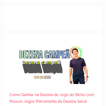
m
1
8
d
e
o
u
t
u
b
r
o
d
e
2
0
Como Ganhar na Dezena do Jogo do Bicho com
2
Poucos Jogos (Ferramenta da Dezena Seca)
3