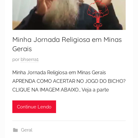
Minha Jornada Religiosa em Minas
Gerais
P
por
bhserra1
u
Minha Jornada Religiosa em Minas Gerais
b
APRENDA COMO ACERTAR NO JOGO DO BICHO?
l
CLIQUE NA IMAGEM ABAIXO… Veja a parte
i
c
Continue Lendo
a
d
o
Geral
e