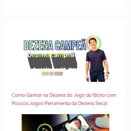
d
e
n
o
v
e
m
b
r
o
d
e
2
Como Ganhar na Dezena do Jogo do Bicho com
0
Poucos Jogos (Ferramenta da Dezena Seca)
2
3