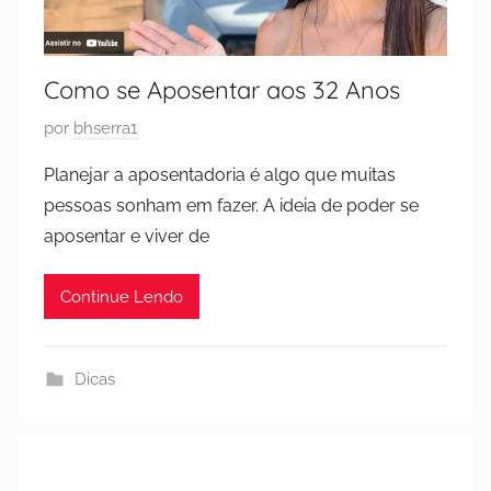
Como se Aposentar aos 32 Anos
P
por
bhserra1
u
Planejar a aposentadoria é algo que muitas
b
pessoas sonham em fazer. A ideia de poder se
l
aposentar e viver de
i
c
Continue Lendo
a
d
o
Dicas
e
m
2
1