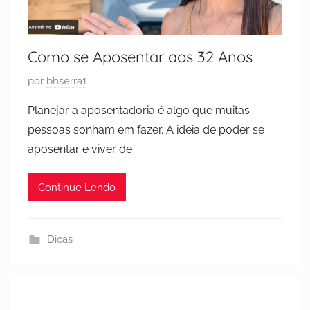
Como se Aposentar aos 32 Anos
P
por
bhserra1
u
Planejar a aposentadoria é algo que muitas
b
pessoas sonham em fazer. A ideia de poder se
l
aposentar e viver de
i
c
Continue Lendo
a
d
o
Dicas
e
m
2
1