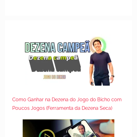
d
e
n
o
v
e
m
b
r
o
d
e
2
Como Ganhar na Dezena do Jogo do Bicho com
0
Poucos Jogos (Ferramenta da Dezena Seca)
2
3