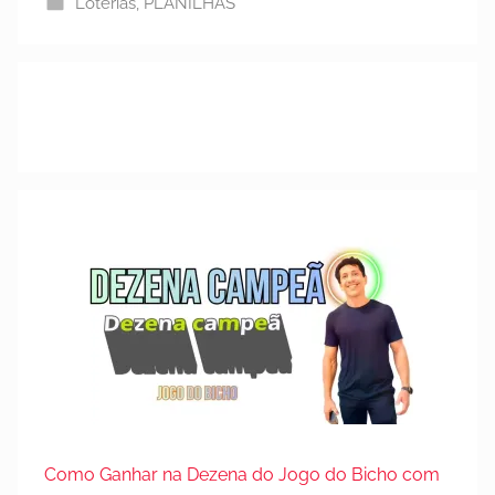
Loterias
,
PLANILHAS
e
m
3
0
d
e
j
u
l
h
o
d
e
2
0
2
5
Como Ganhar na Dezena do Jogo do Bicho com