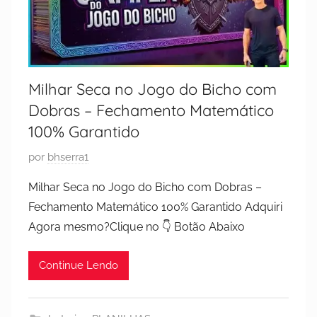
Milhar Seca no Jogo do Bicho com
Dobras – Fechamento Matemático
100% Garantido
P
por
bhserra1
u
Milhar Seca no Jogo do Bicho com Dobras –
b
Fechamento Matemático 100% Garantido Adquiri
l
Agora mesmo?Clique no 👇 Botão Abaixo
i
c
Continue Lendo
a
d
o