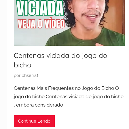
Centenas viciada do jogo do
bicho
P
por
bhserra1
u
Centenas Mais Frequentes no Jogo do Bicho O
b
jogo do bicho Centenas viciada do jogo do bicho
l
, embora considerado
i
c
a
Continue Lendo
d