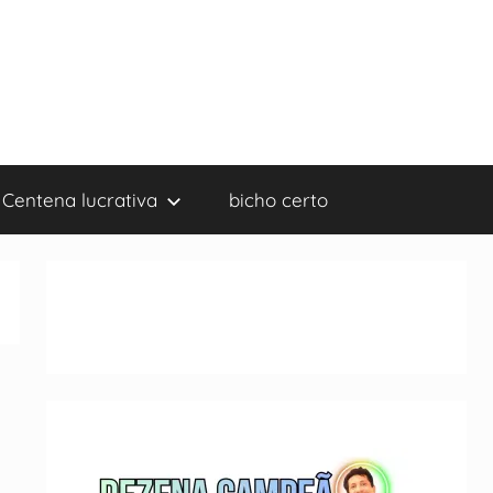
Centena lucrativa
bicho certo