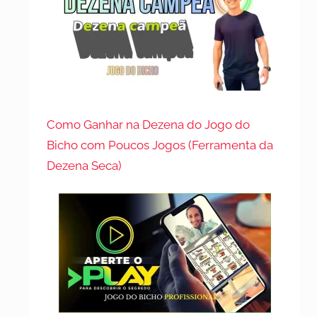
Como Ganhar na Dezena do Jogo do
Bicho com Poucos Jogos (Ferramenta da
Dezena Seca)