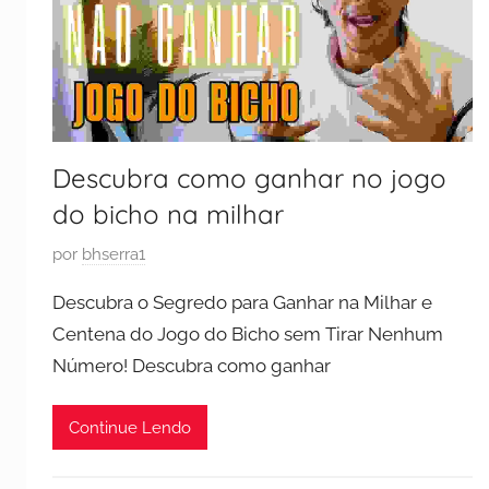
Descubra como ganhar no jogo
do bicho na milhar
P
por
bhserra1
u
Descubra o Segredo para Ganhar na Milhar e
b
Centena do Jogo do Bicho sem Tirar Nenhum
l
Número! Descubra como ganhar
i
c
a
Continue Lendo
d
o