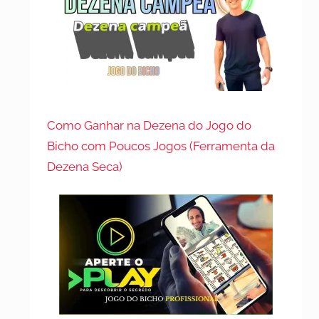
Como Ganhar na Dezena do Jogo do
Bicho com Poucos Jogos (Ferramenta da
Dezena Seca)