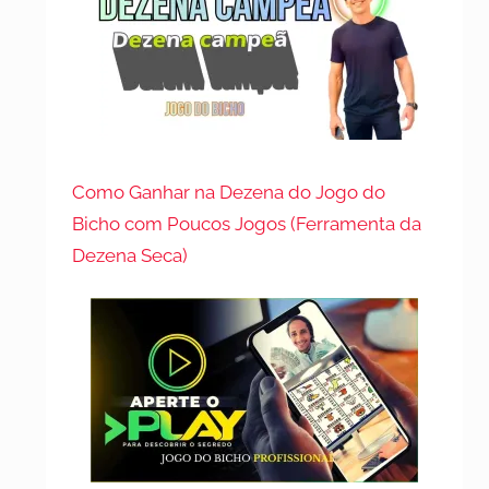
Como Ganhar na Dezena do Jogo do
Bicho com Poucos Jogos (Ferramenta da
Dezena Seca)