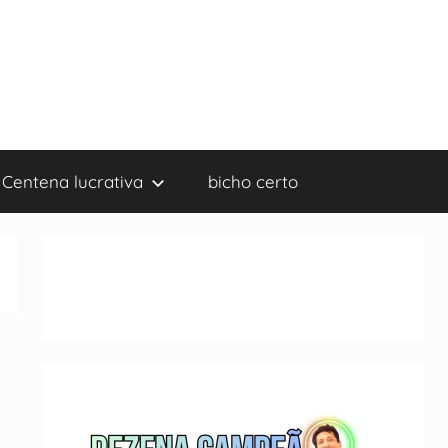
Centena lucrativa
bicho certo