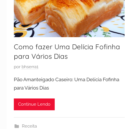
Como fazer Uma Delícia Fofinha
para Vários Dias
P
por
bhserra1
u
Pão Amanteigado Caseiro: Uma Delícia Fofinha
b
para Vários Dias
l
i
Continue Lendo
c
a
d
Receita
o