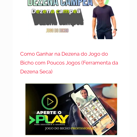
Como Ganhar na Dezena do Jogo do
Bicho com Poucos Jogos (Ferramenta da
Dezena Seca)