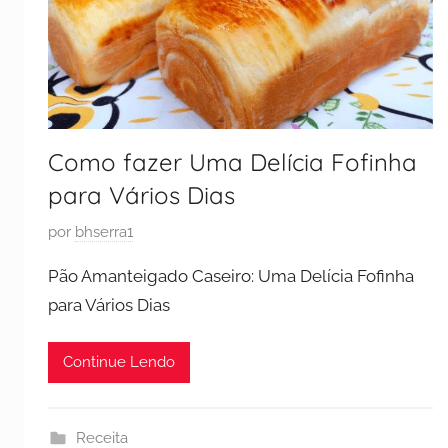
Como fazer Uma Delícia Fofinha
para Vários Dias
P
por
bhserra1
u
Pão Amanteigado Caseiro: Uma Delícia Fofinha
b
para Vários Dias
l
i
Continue Lendo
c
a
d
Receita
o