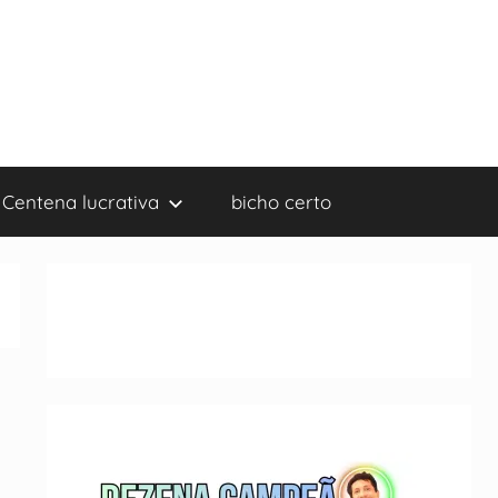
Centena lucrativa
bicho certo