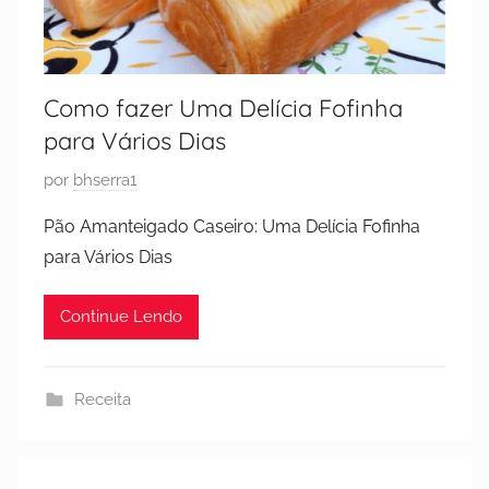
Como fazer Uma Delícia Fofinha
para Vários Dias
P
por
bhserra1
u
Pão Amanteigado Caseiro: Uma Delícia Fofinha
b
para Vários Dias
l
i
Continue Lendo
c
a
d
Receita
o
e
m