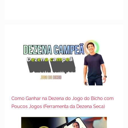
1
0
d
e
o
u
t
u
b
r
o
d
e
2
Como Ganhar na Dezena do Jogo do Bicho com
0
Poucos Jogos (Ferramenta da Dezena Seca)
2
3