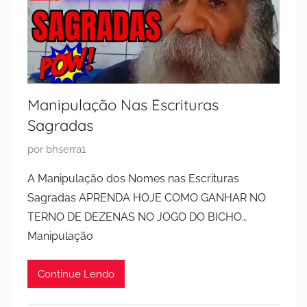
Manipulação Nas Escrituras
Sagradas
P
por
bhserra1
u
A Manipulação dos Nomes nas Escrituras
b
Sagradas APRENDA HOJE COMO GANHAR NO
l
TERNO DE DEZENAS NO JOGO DO BICHO…
i
Manipulação
c
a
Continue Lendo
d
o