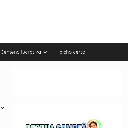
Centena lucrativa
bicho certo