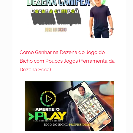
Como Ganhar na Dezena do Jogo do
Bicho com Poucos Jogos (Ferramenta da
Dezena Seca)