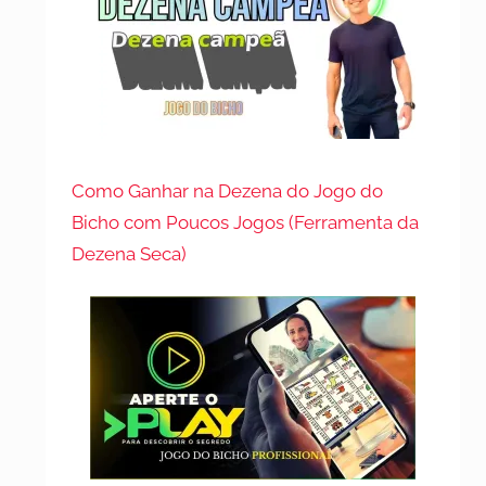
Como Ganhar na Dezena do Jogo do
Bicho com Poucos Jogos (Ferramenta da
Dezena Seca)