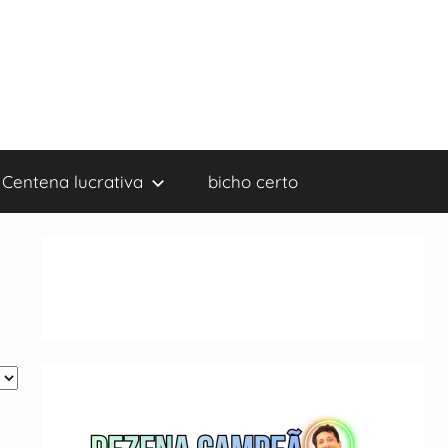
Centena lucrativa
bicho certo