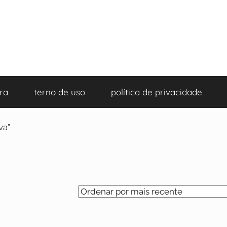
ra
terno de uso
política de privacidade
va”